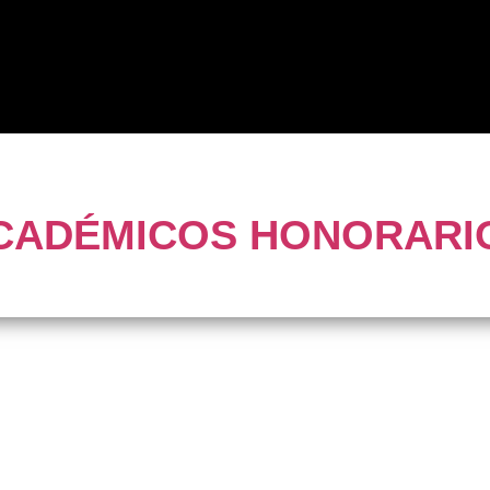
Eventos
Noticias
Recursos
Palabra del Perú
Palabra d
CADÉMICOS HONORARI