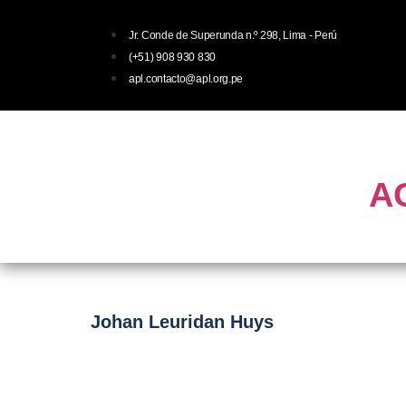
Jr. Conde de Superunda n.º 298, Lima - Perú
(+51) 908 930 830
apl.contacto@apl.org.pe
Inicio
Acerca
Publicaciones
A
Johan Leuridan Huys