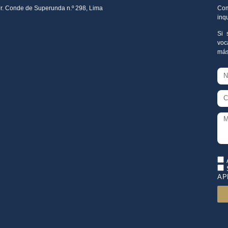
Jr. Conde de Superunda n.º 298, Lima
Com
inq
Si 
voc
más
AP