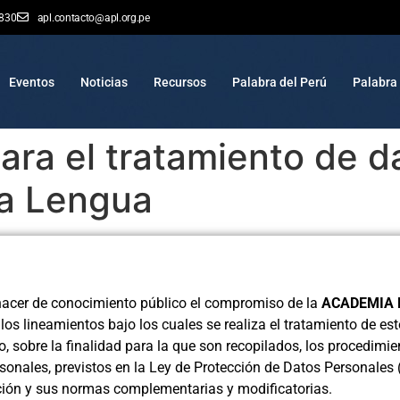
 830
apl.contacto@apl.org.pe
Eventos
Noticias
Recursos
Palabra del Perú
Palabra 
para el tratamiento de d
la Lengua
o hacer de conocimiento público el compromiso de la
ACADEMIA 
 los lineamientos bajo los cuales se realiza el tratamiento de e
, sobre la finalidad para la que son recopilados, los procedimien
rsonales, previstos en la Ley de Protección de Datos Personales
ción y sus normas complementarias y modificatorias.