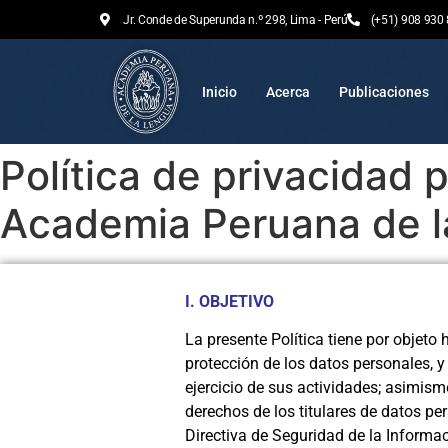
Jr. Conde de Superunda n.º 298, Lima - Perú
(+51) 908 930
Inicio
Acerca
Publicaciones
Política de privacidad 
Academia Peruana de 
I.
O
BJETIVO
La presente Política tiene por objet
protección de los datos personales, y
ejercicio de sus actividades; asimismo
derechos de los titulares de datos pe
Directiva de Seguridad de la Informa