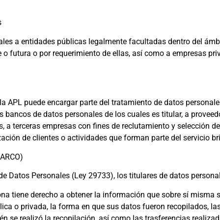
s
ales a entidades públicas legalmente facultadas dentro del ám
 o futura o por requerimiento de ellas, así como a empresas pri
, la APL puede encargar parte del tratamiento de datos personale
s bancos de datos personales de los cuales es titular, a provee
llos, a terceras empresas con fines de reclutamiento y selección d
ción de clientes o actividades que forman parte del servicio br
(ARCO)
e Datos Personales (Ley 29733), los titulares de datos personal
na tiene derecho a obtener la información que sobre sí misma 
ica o privada, la forma en que sus datos fueron recopilados, l
ién se realizó la recopilación, así como las trasferencias realiza