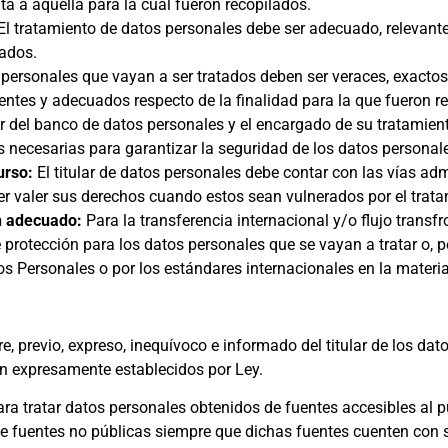
ta a aquella para la cual fueron recopilados.
El tratamiento de datos personales debe ser adecuado, relevante 
lados.
personales que vayan a ser tratados deben ser veraces, exactos 
nentes y adecuados respecto de la finalidad para la que fueron r
lar del banco de datos personales y el encargado de su tratamie
es necesarias para garantizar la seguridad de los datos personal
curso:
El titular de datos personales debe contar con las vías adm
er valer sus derechos cuando estos sean vulnerados por el trata
ón adecuado:
Para la transferencia internacional y/o flujo transf
e protección para los datos personales que se vayan a tratar o, p
os Personales o por los estándares internacionales en la materia
e, previo, expreso, inequívoco e informado del titular de los dat
ón expresamente establecidos por Ley.
a tratar datos personales obtenidos de fuentes accesibles al pú
de fuentes no públicas siempre que dichas fuentes cuenten con s