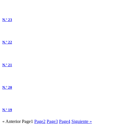
N.° 23
N.° 22
N.° 21
N.° 20
N.° 19
« Anterior
Page
1
Page
2
Page
3
Page
4
Siguiente »