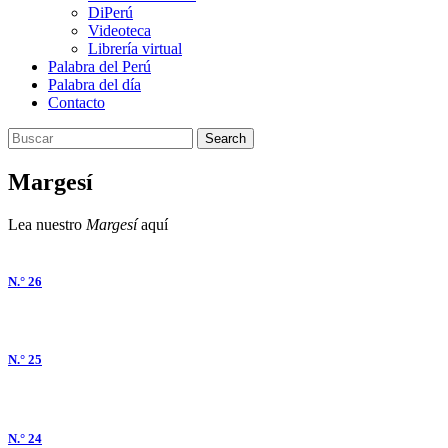
DiPerú
Videoteca
Librería virtual
Palabra del Perú
Palabra del día
Contacto
Search
Margesí
Lea nuestro
Margesí
aquí
N.° 26
N.° 25
N.° 24