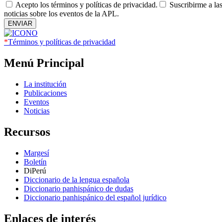
Acepto los términos y políticas de privacidad.
Suscribirme a la
noticias sobre los eventos de la APL.
ENVIAR
*
Términos y políticas de privacidad
Menú Principal
La institución
Publicaciones
Eventos
Noticias
Recursos
Margesí
Boletín
DiPerú
Diccionario de la lengua española
Diccionario panhispánico de dudas
Diccionario panhispánico del español jurídico
Enlaces de interés