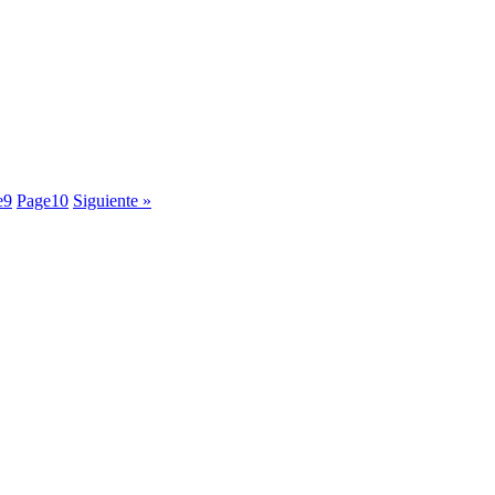
e
9
Page
10
Siguiente »