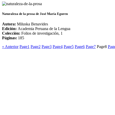
Naturaleza de la prosa de José María Eguren
Autora:
Miluska Benavides
Edición:
Academia Peruana de la Lengua
Colección:
Folios de investigación, 1
Páginas:
185
« Anterior
Page
1
Page
2
Page
3
Page
4
Page
5
Page
6
Page
7
Page
8
Pag