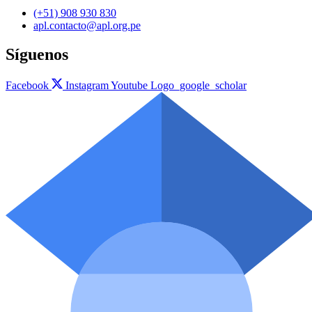
(+51) 908 930 830
apl.contacto@apl.org.pe
Síguenos
Facebook
Instagram
Youtube
Logo_google_scholar