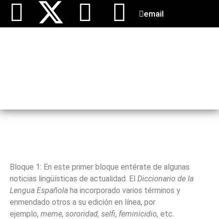
email
PALABRA DEL PERÚ
Bloque 1: En este primer bloque entérate de algunas
noticias lingüísticas de actualidad. El
Diccionario de la
Lengua Española
ha incorporado varios términos y
enmendado otros a su edición en línea, por
ejemplo,
meme, sororidad, selfi
,
feminicidio,
etc.