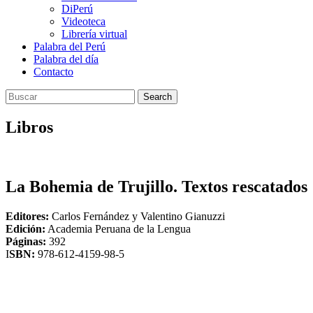
DiPerú
Videoteca
Librería virtual
Palabra del Perú
Palabra del día
Contacto
Search
Libros
La Bohemia de Trujillo. Textos rescatados
Editores:
Carlos Fernández y Valentino Gianuzzi
Edición:
Academia Peruana de la Lengua
Páginas:
392
I
SBN:
978-612-4159-98-5