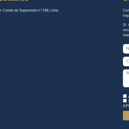
Jr. Conde de Superunda n.º 298, Lima
Com
inq
Si 
voc
más
AP