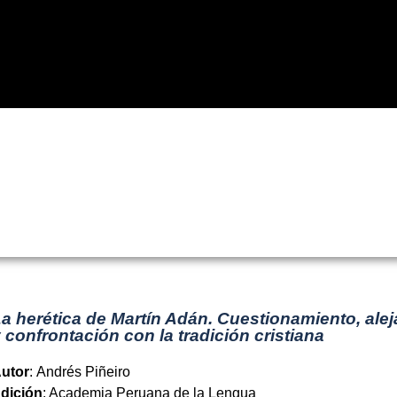
Eventos
Noticias
Recursos
Palabra del Perú
Palabra d
LIBROS
a herética de Martín Adán. Cuestionamiento, ale
 confrontación con la tradición cristiana
utor
: Andrés Piñeiro
dición
: Academia Peruana de la Lengua