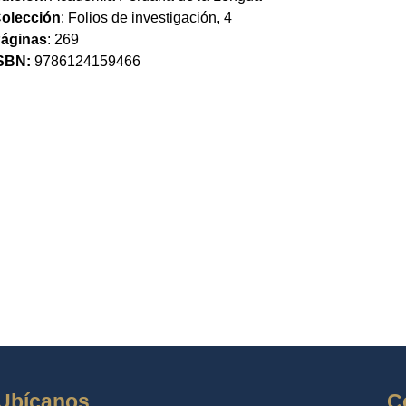
olección
: Folios de investigación, 4
áginas
: 269
SBN:
9786124159466
Ubícanos
C