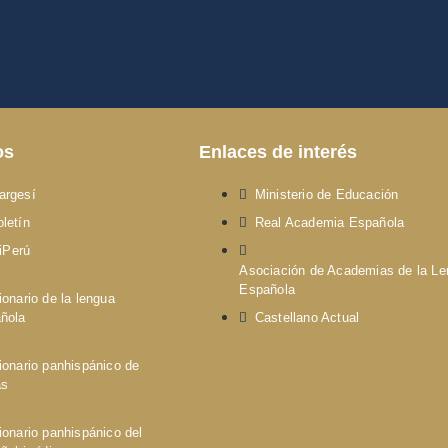
os
Enlaces de interés
argesí
Ministerio de Educación
letín
Real Academia Española
iPerú
Asociación de Academias de la L
Española
ionario de la lengua
ñola
Castellano Actual
ionario panhispánico de
as
ionario panhispánico del