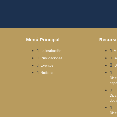
Menú Principal
Recurs
La institución
M
Publicaciones
Bo
Eventos
D
Noticias
Dicc
espa
Dicc
dud
Dicc