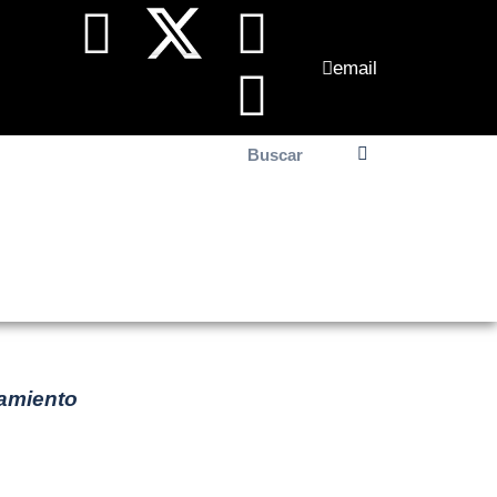
email
el día
Contacto
jamiento