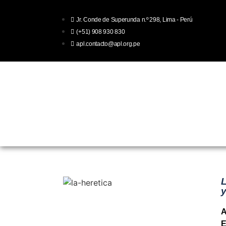
Jr. Conde de Superunda n.º 298, Lima - Perú
(+51) 908 930 830
apl.contacto@apl.org.pe
Inicio
Acerca
Publicaciones
L
y
A
E