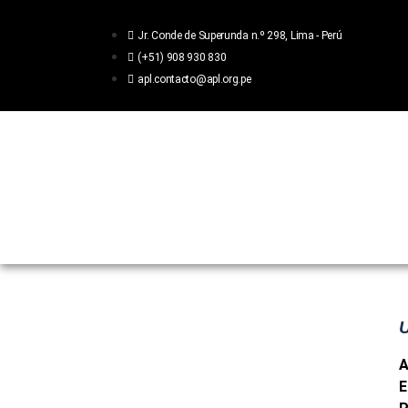
Jr. Conde de Superunda n.º 298, Lima - Perú
(+51) 908 930 830
apl.contacto@apl.org.pe
Inicio
Acerca
Publicaciones
A
E