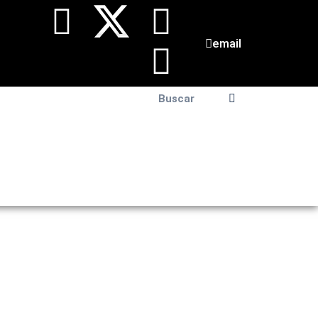
email
ra del día
Contacto