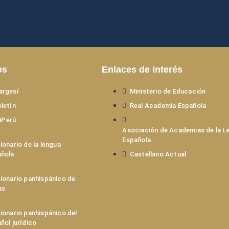
os
Enlaces de interés
argesí
Ministerio de Educación
letín
Real Academia Española
iPerú
Asociación de Academias de la L
Española
ionario de la lengua
ñola
Castellano Actual
ionario panhispánico de
as
ionario panhispánico del
ñol jurídico