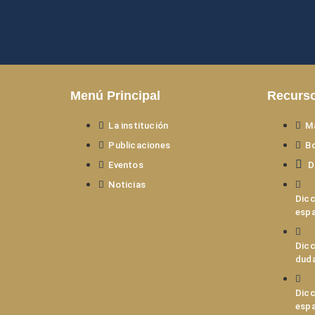
Menú Principal
Recurs
La institución
M
Publicaciones
Bo
Eventos
D
Noticias
Dicc
espa
Dicc
dud
Dicc
espa