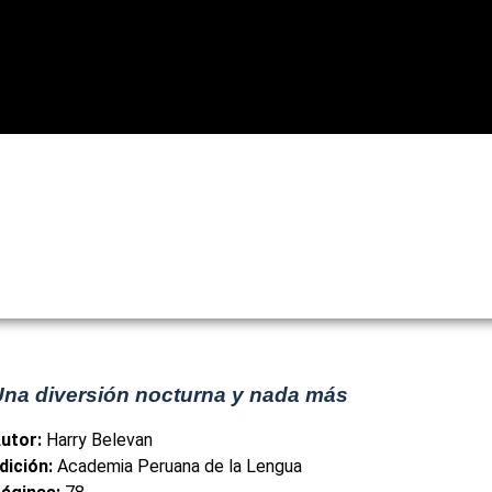
Eventos
Noticias
Recursos
Palabra del Perú
Palab
LIBROS
Una diversión nocturna y nada más
utor:
Harry Belevan
dición:
Academia Peruana de la Lengua