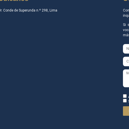
Jr. Conde de Superunda n.º 298, Lima
Com
inq
Si 
voc
más