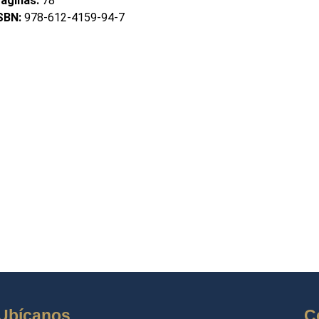
áginas:
78
SBN:
978-612-4159-94-7
Ubícanos
C