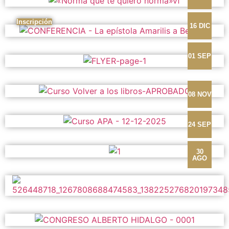
Inscripción
16 DIC
01 SEP
08 NOV
24 SEP
30
AGO