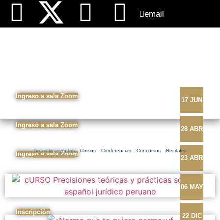
email
EVENTOS
Ingreso a sala Zoom
17 JUN
Ingreso a sala Zoom
28 ABR
Todos los eventos
Cursos
Conferencias
Concursos
Recitales
Ingreso a sala Zoom
23 ABR
06 MAY
Inscripción
22 DIC