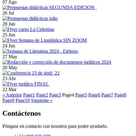
07 Ago
26 Jul
28 Jun
25 Jun
24 Jun
27 May
20 May
23 Abr
22 Mar
« Anterior
Page
1
Page
2
Page
3
Page
4
Page
5
Page
6
Page
7
Page
8
Page
9
Page
10
Siguiente »
Contáctenos
Póngase en contacto con nosotros para poder ayudarlo.