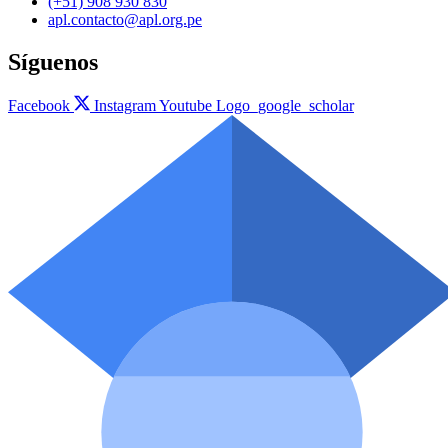
(+51) 908 930 830
apl.contacto@apl.org.pe
Síguenos
Facebook
Instagram
Youtube
Logo_google_scholar