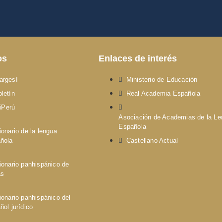
os
Enlaces de interés
argesí
Ministerio de Educación
letín
Real Academia Española
iPerú
Asociación de Academias de la L
Española
ionario de la lengua
ñola
Castellano Actual
ionario panhispánico de
as
ionario panhispánico del
ñol jurídico