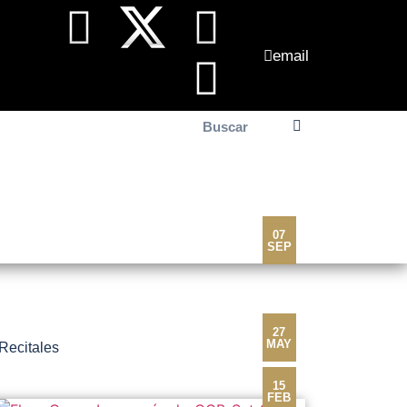
email
el día
Contacto
07
SEP
27
MAY
Recitales
15
FEB