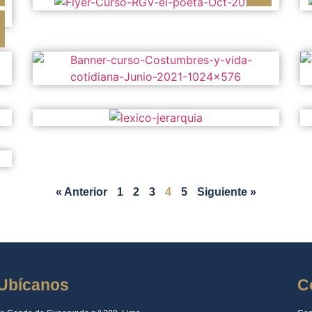
« Anterior
1
2
3
4
5
Siguiente »
Ubícanos
C