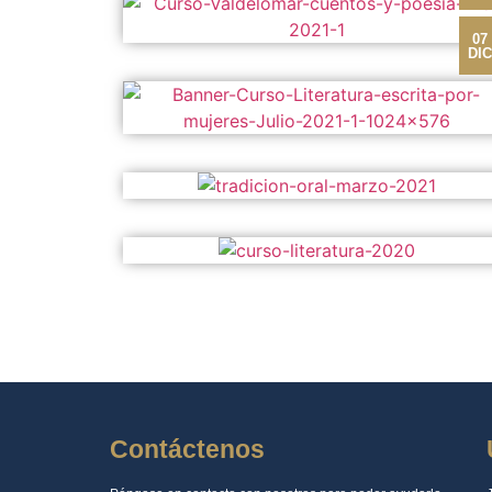
07
DIC
Contáctenos