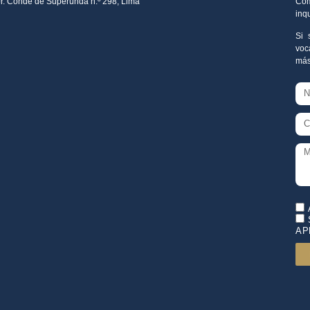
Jr. Conde de Superunda n.º 298, Lima
Com
inq
Si 
voc
más
AP