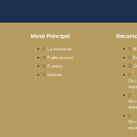
Menú Principal
Recurs
La institución
M
Publicaciones
Bo
Eventos
D
Noticias
Dicc
espa
Dicc
dud
Dicc
espa