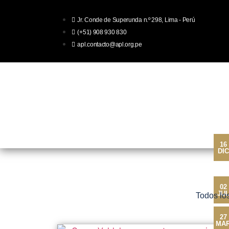
Jr. Conde de Superunda n.º 298, Lima - Perú
(+51) 908 930 830
apl.contacto@apl.org.pe
Inicio
Acerca
Publicaciones
16
DIC
02
JU
Todos lo
27
MA