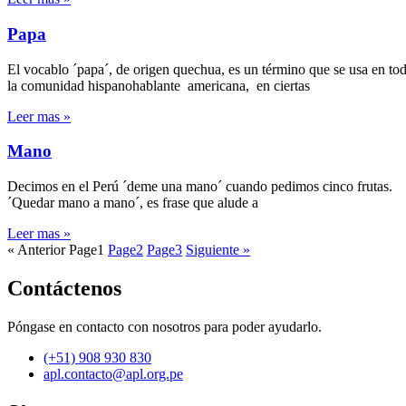
Papa
El vocablo ´papa´, de origen quechua, es un término que se usa en to
la comunidad hispanohablante americana, en ciertas
Leer mas »
Mano
Decimos en el Perú ´deme una mano´ cuando pedimos cinco frutas.
´Quedar mano a mano´, es frase que alude a
Leer mas »
« Anterior
Page
1
Page
2
Page
3
Siguiente »
Contáctenos
Póngase en contacto con nosotros para poder ayudarlo.
(+51) 908 930 830
apl.contacto@apl.org.pe