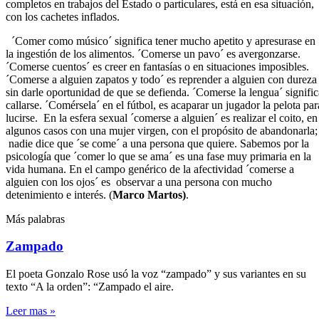
completos en trabajos del Estado o particulares, está en esa situación,
con los cachetes inflados.
´Comer como músico´ significa tener mucho apetito y apresurase en
la ingestión de los alimentos. ´Comerse un pavo´ es avergonzarse.
´Comerse cuentos´ es creer en fantasías o en situaciones imposibles.
´Comerse a alguien zapatos y todo´ es reprender a alguien con dureza
sin darle oportunidad de que se defienda. ´Comerse la lengua´ signific
callarse. ´Comérsela´ en el fútbol, es acaparar un jugador la pelota par
lucirse. En la esfera sexual ´comerse a alguien´ es realizar el coito, en
algunos casos con una mujer virgen, con el propósito de abandonarla;
nadie dice que ´se come´ a una persona que quiere. Sabemos por la
psicología que ´comer lo que se ama´ es una fase muy primaria en la
vida humana. En el campo genérico de la afectividad ´comerse a
alguien con los ojos´ es observar a una persona con mucho
detenimiento e interés. (
Marco Martos)
.
Más palabras
Zampado
El poeta Gonzalo Rose usó la voz “zampado” y sus variantes en su
texto “A la orden”: “Zampado el aire.
Leer mas »